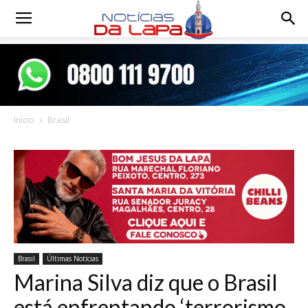
Notícias
da
Início
Brasil
Lapa
Brasil
Últimas Notícias
Marina Silva diz que o Brasil
está enfrentando ‘terrorismo