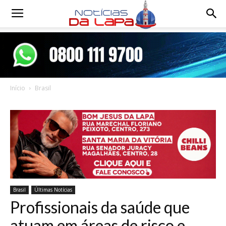
Notícias
da
Início
Brasil
Lapa
Brasil
Últimas Notícias
Profissionais da saúde que
atuam em áreas de risco e