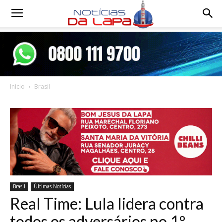
Notícias
da
Início
Brasil
Lapa
Brasil
Últimas Notícias
Real Time: Lula lidera contra
todos os adversários no 1º