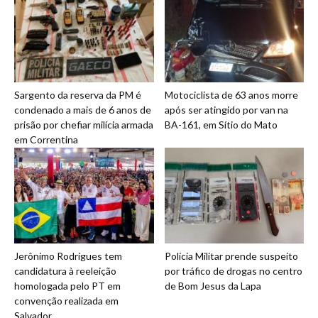
Sargento da reserva da PM é
Motociclista de 63 anos morre
condenado a mais de 6 anos de
após ser atingido por van na
prisão por chefiar milícia armada
BA-161, em Sítio do Mato
em Correntina
Jerônimo Rodrigues tem
Polícia Militar prende suspeito
candidatura à reeleição
por tráfico de drogas no centro
homologada pelo PT em
de Bom Jesus da Lapa
convenção realizada em
Salvador