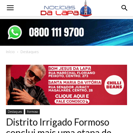
Notícias
da
Início
Destaques
Lapa
Destaques
Formoso
Distrito Irrigado Formoso
conclui mais uma etapa de