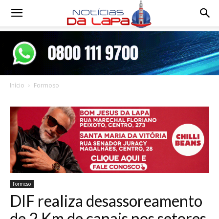
Notícias
da
Início
Formoso
Lapa
Formoso
DIF realiza desassoreamento
de 2 Km de canais nos setores