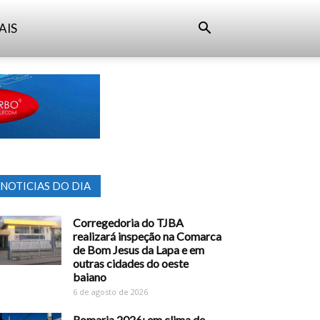
AIS
NOTICIAS DO DIA
Corregedoria do TJBA
realizará inspeção na Comarca
de Bom Jesus da Lapa e em
outras cidades do oeste
baiano
6 de agosto de 2026
Romaria 2026: em clima de