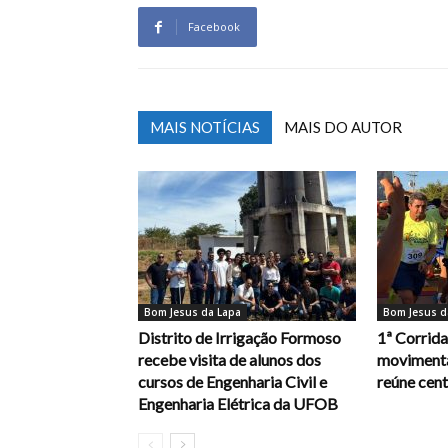
Facebook
MAIS NOTÍCIAS
MAIS DO AUTOR
Bom Jesus da Lapa
Bom Jesus d
Distrito de Irrigação Formoso
1ª Corrid
recebe visita de alunos dos
movimenta
cursos de Engenharia Civil e
reúne cent
Engenharia Elétrica da UFOB