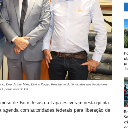
Po
pl
pr
Ja
rcio, Dep. Arthur Maia, Ervino Kogler, Presidente do Sindicatos dos Produtores
r Operacional do DIF.
Formoso de Bom Jesus da Lapa estiveram nesta quinta-
 a agenda com autoridades federais para liberação de
Bo
Se
cr
do