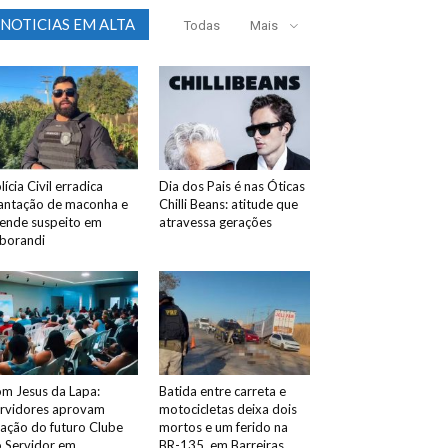
NOTICIAS EM ALTA
Todas
Mais
lícia Civil erradica
Dia dos Pais é nas Óticas
antação de maconha e
Chilli Beans: atitude que
ende suspeito em
atravessa gerações
borandi
m Jesus da Lapa:
Batida entre carreta e
rvidores aprovam
motocicletas deixa dois
iação do futuro Clube
mortos e um ferido na
 Servidor em
BR-135, em Barreiras