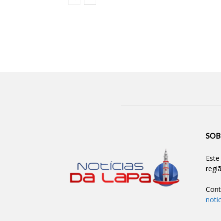
SOB
Este
regi
Cont
noti