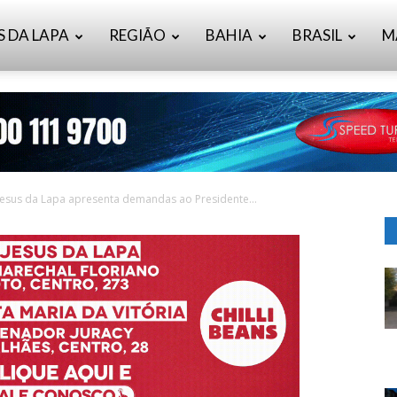
S DA LAPA
REGIÃO
BAHIA
BRASIL
M
esus da Lapa apresenta demandas ao Presidente...