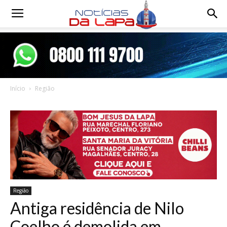
Notícias
da
Início
Região
Lapa
Região
Antiga residência de Nilo
Coelho é demolida em