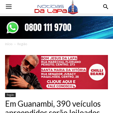
Notícias
da
Início
Região
Lapa
Região
Em Guanambi, 390 veículos
apreendidos serão leiloados