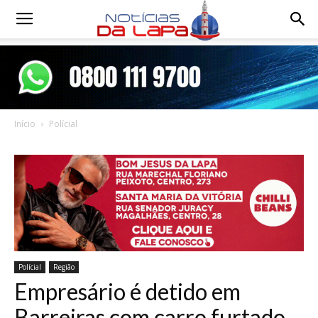
Notícias
da
Início
Polícial
Lapa
Polícial
Região
Empresário é detido em
Barreiras com carro furtado