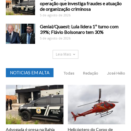
operação que investiga fraudes e atuação
de organização criminosa
5 de agosto de 2026
Genial/Quaest: Lula lidera 1º turno com
39%; Flávio Bolsonaro tem 30%
5 de agosto de 2026
Leia Mais
NOTICIAS EM ALTA
Todas
Redação
José Hélio
Advogada é presa na Bahia
Helicóptero do Corpo de