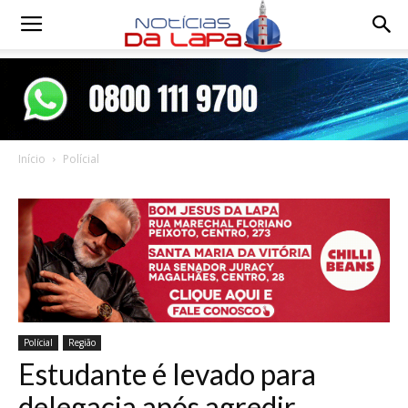
Notícias
da
Início
Polícial
Lapa
Polícial
Região
Estudante é levado para
delegacia após agredir