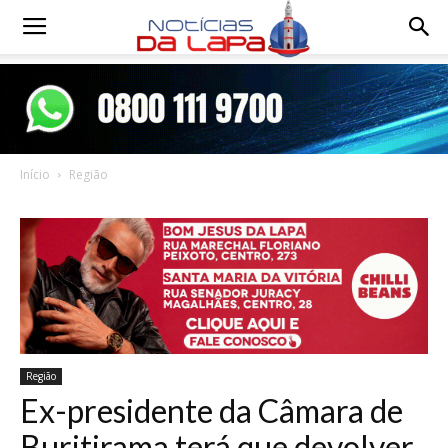
Notícias
da
Início
Região
Lapa
Região
Ex-presidente da Câmara de
Buritirama terá que devolver