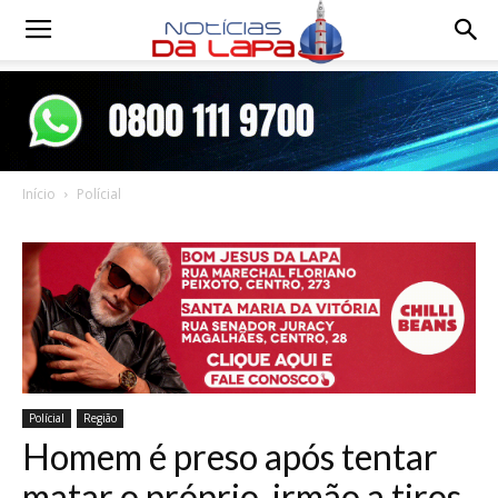
Notícias
da
Início
Polícial
Lapa
Polícial
Região
Homem é preso após tentar
matar o próprio irmão a tiros