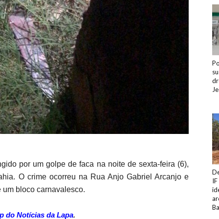
Po
su
dr
Je
ido por um golpe de faca na noite de sexta-feira (6),
De
ahia. O crime ocorreu na Rua Anjo Gabriel Arcanjo e
IF
e um bloco carnavalesco.
id
ar
Ba
p do Notícias da Lapa
.