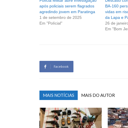
Polícia Militar abre investigação
Descaso com
após policiais serem flagrados
BA-160 pers
agredindo jovem em Paratinga
vidas em ri
1 de setembro de 2025
da Lapa e P
Em "Polícial"
26 de janeir
Em "Bom Je
Facebook
MAIS NOTÍCIAS
MAIS DO AUTOR