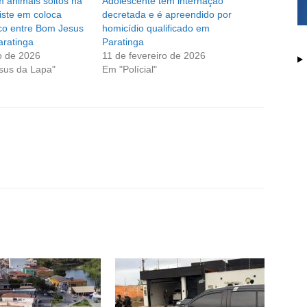
 animais soltos na
Adolescente tem internação
iste em coloca
decretada e é apreendido por
sco entre Bom Jesus
homicídio qualificado em
aratinga
Paratinga
o de 2026
11 de fevereiro de 2026
sus da Lapa"
Em "Polícial"