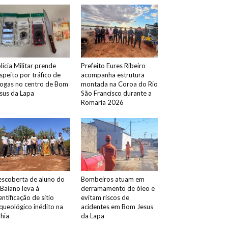
lícia Militar prende
Prefeito Eures Ribeiro
speito por tráfico de
acompanha estrutura
ogas no centro de Bom
montada na Coroa do Rio
sus da Lapa
São Francisco durante a
Romaria 2026
scoberta de aluno do
Bombeiros atuam em
 Baiano leva à
derramamento de óleo e
entificação de sítio
evitam riscos de
queológico inédito na
acidentes em Bom Jesus
hia
da Lapa