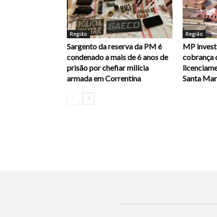
Região
Região
Sargento da reserva da PM é
MP investi
condenado a mais de 6 anos de
cobrança 
prisão por chefiar milícia
licenciam
armada em Correntina
Santa Mari