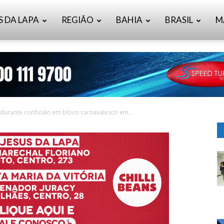
S DA LAPA
REGIÃO
BAHIA
BRASIL
M
durante confusão em bloco carnavalesco em...