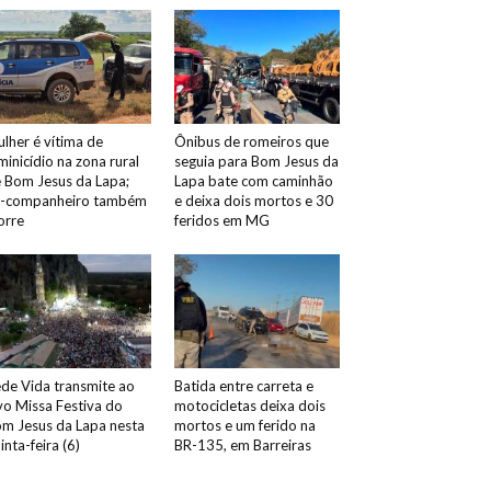
lher é vítima de
Ônibus de romeiros que
minicídio na zona rural
seguia para Bom Jesus da
 Bom Jesus da Lapa;
Lapa bate com caminhão
x-companheiro também
e deixa dois mortos e 30
orre
feridos em MG
de Vida transmite ao
Batida entre carreta e
vo Missa Festiva do
motocicletas deixa dois
m Jesus da Lapa nesta
mortos e um ferido na
inta-feira (6)
BR-135, em Barreiras