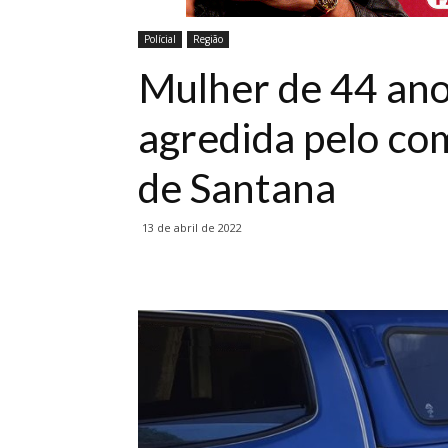
Polícial
Região
Mulher de 44 anos
agredida pelo c
de Santana
13 de abril de 2022