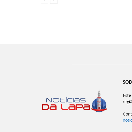
SOB
Este
regi
Cont
noti