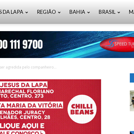
S DA LAPA
REGIÃO
BAHIA
BRASIL
M
 ser agredida pelo companheiro...