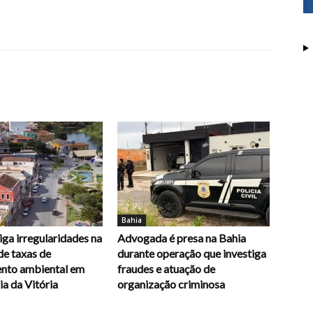
Bahia
ga irregularidades na
Advogada é presa na Bahia
de taxas de
durante operação que investiga
ento ambiental em
fraudes e atuação de
a da Vitória
organização criminosa