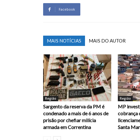
Facebook
MAIS NOTÍCIAS
MAIS DO AUTOR
Região
Região
Sargento da reserva da PM é
MP investi
condenado a mais de 6 anos de
cobrança 
prisão por chefiar milícia
licenciam
armada em Correntina
Santa Mari