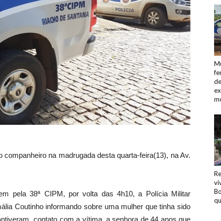
Mu
fe
de
e
m
o companheiro na madrugada desta quarta-feira(13), na Av.
Re
vi
Bo
m pela 38ª CIPM, por volta das 4h10, a Polícia Militar
qu
ália Coutinho informando sobre uma mulher que tinha sido
antiveram contato com a vítima, a senhora de 44 anos que