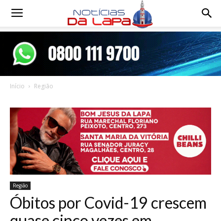
Notícias
da
Início
Região
Lapa
Região
Óbitos por Covid-19 crescem
quase cinco vezes em