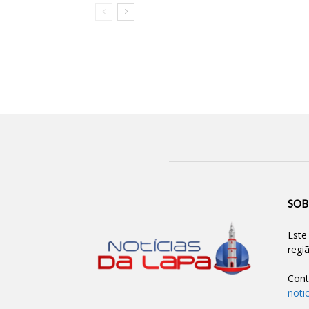
SOB
Este
regi
Cont
noti