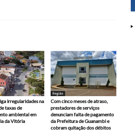
Região
ga irregularidades na
Com cinco meses de atraso,
de taxas de
prestadores de serviços
ento ambiental em
denunciam falta de pagamento
a da Vitória
da Prefeitura de Guanambi e
cobram quitação dos débitos