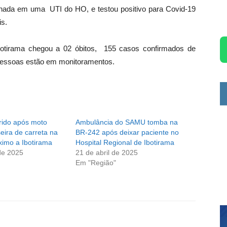
ternada em uma UTI do HO, e testou positivo para Covid-19
is.
Ibotirama chegou a 02 óbitos, 155 casos confirmados de
pessoas estão em monitoramentos.
erido após moto
Ambulância do SAMU tomba na
seira de carreta na
BR-242 após deixar paciente no
ximo a Ibotirama
Hospital Regional de Ibotirama
de 2025
21 de abril de 2025
Em "Região"