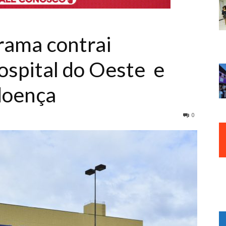
irama contrai
ospital do Oeste e
doença
0