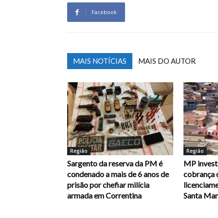
Facebook
MAIS NOTÍCIAS
MAIS DO AUTOR
Região
Região
Sargento da reserva da PM é
MP investi
condenado a mais de 6 anos de
cobrança 
prisão por chefiar milícia
licenciam
armada em Correntina
Santa Mari