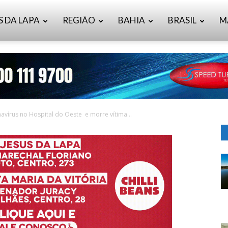
S DA LAPA
REGIÃO
BAHIA
BRASIL
M
avírus no Hospital do Oeste e morre vítima...