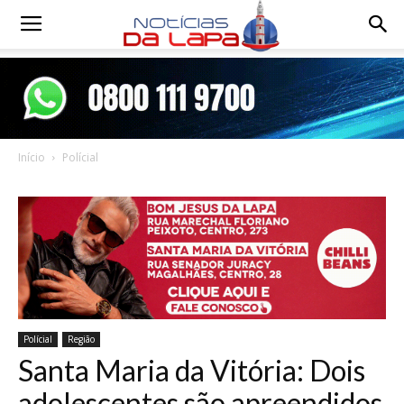
Notícias
da
Início
Polícial
Lapa
Polícial
Região
Santa Maria da Vitória: Dois
adolescentes são apreendidos