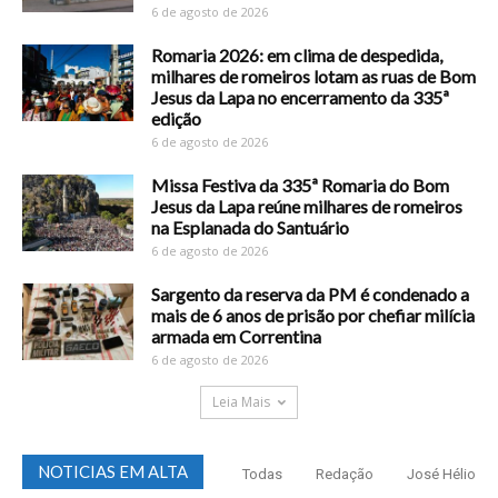
6 de agosto de 2026
Romaria 2026: em clima de despedida,
milhares de romeiros lotam as ruas de Bom
Jesus da Lapa no encerramento da 335ª
edição
6 de agosto de 2026
Missa Festiva da 335ª Romaria do Bom
Jesus da Lapa reúne milhares de romeiros
na Esplanada do Santuário
6 de agosto de 2026
Sargento da reserva da PM é condenado a
mais de 6 anos de prisão por chefiar milícia
armada em Correntina
6 de agosto de 2026
Leia Mais
NOTICIAS EM ALTA
Todas
Redação
José Hélio