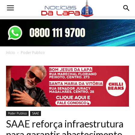
Notícias
da
Início
Poder Publico
Lapa
Poder Publico
SAAE
SAAE reforça infraestrutura
para garantir abastecimento