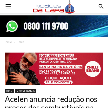
Notícias
da
Início
Bahia
Lapa
Bahia
Últimas Notícias
Acelen anuncia redução nos
preços dos combustíveis na