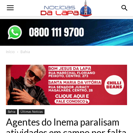
Notícias
da
Início
Bahia
Lapa
Bahia
Últimas Notícias
Agentes do Inema paralisam
atividades em campo por falta