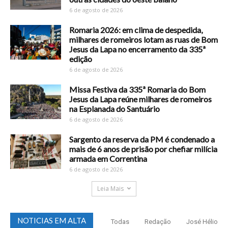
6 de agosto de 2026
Romaria 2026: em clima de despedida,
milhares de romeiros lotam as ruas de Bom
Jesus da Lapa no encerramento da 335ª
edição
6 de agosto de 2026
Missa Festiva da 335ª Romaria do Bom
Jesus da Lapa reúne milhares de romeiros
na Esplanada do Santuário
6 de agosto de 2026
Sargento da reserva da PM é condenado a
mais de 6 anos de prisão por chefiar milícia
armada em Correntina
6 de agosto de 2026
Leia Mais
NOTICIAS EM ALTA
Todas
Redação
José Hélio