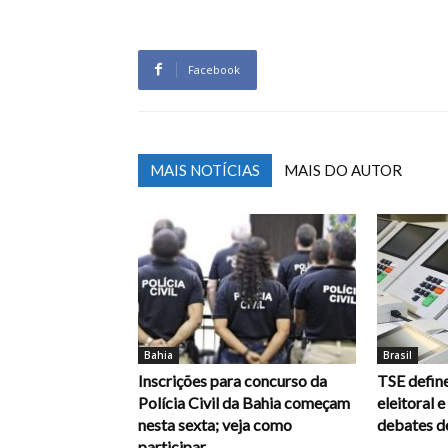
Facebook
MAIS NOTÍCIAS
MAIS DO AUTOR
Bahia
Brasil
Inscrições para concurso da
TSE define
Polícia Civil da Bahia começam
eleitoral 
nesta sexta; veja como
debates d
participar