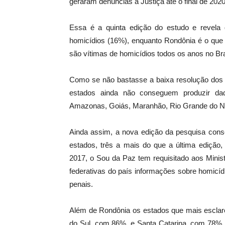
geraram denúncias à Justiça até o final de 202
Essa é a quinta edição do estudo e revela
homicídios (16%), enquanto Rondônia é o que
são vítimas de homicídios todos os anos no Br
Como se não bastasse a baixa resolução dos cr
estados ainda não conseguem produzir dad
Amazonas, Goiás, Maranhão, Rio Grande do Nor
Ainda assim, a nova edição da pesquisa conse
estados, três a mais do que a última edição
2017, o Sou da Paz tem requisitado aos Minist
federativas do país informações sobre homicí
penais.
Além de Rondônia os estados que mais escla
do Sul, com 86%, e Santa Catarina, com 78%.