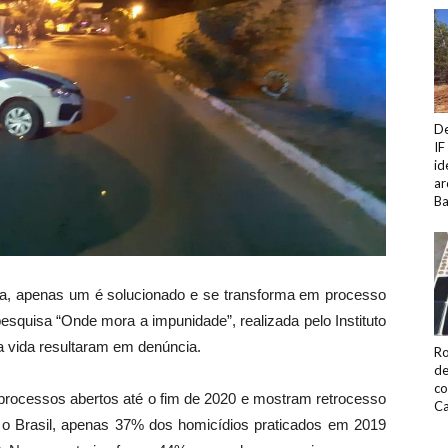
De
IF
id
ar
Ba
ia, apenas um é solucionado e se transforma em processo
esquisa “Onde mora a impunidade”, realizada pelo Instituto
a vida resultaram em denúncia.
Ro
de
co
rocessos abertos até o fim de 2020 e mostram retrocesso
Ca
 o Brasil, apenas 37% dos homicídios praticados em 2019