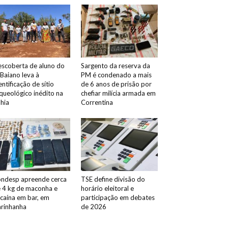
scoberta de aluno do
Sargento da reserva da
 Baiano leva à
PM é condenado a mais
entificação de sítio
de 6 anos de prisão por
queológico inédito na
chefiar milícia armada em
hia
Correntina
ndesp apreende cerca
TSE define divisão do
 4 kg de maconha e
horário eleitoral e
caína em bar, em
participação em debates
rinhanha
de 2026