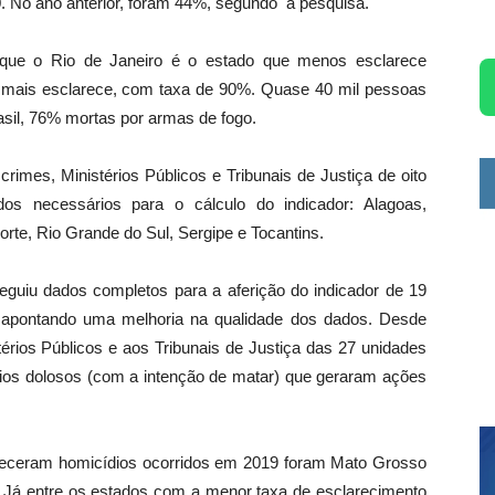
0. No ano anterior, foram 44%, segundo a pesquisa.
 que o Rio de Janeiro é o estado que menos esclarece
 mais esclarece, com taxa de 90%. Quase 40 mil pessoas
asil, 76% mortas por armas de fogo.
imes, Ministérios Públicos e Tribunais de Justiça de oito
os necessários para o cálculo do indicador: Alagoas,
te, Rio Grande do Sul, Sergipe e Tocantins.
guiu dados completos para a aferição do indicador de 19
, apontando uma melhoria na qualidade dos dados. Desde
érios Públicos e aos Tribunais de Justiça das 27 unidades
dios dolosos (com a intenção de matar) que geraram ações
receram homicídios ocorridos em 2019 foram Mato Grosso
 Já entre os estados com a menor taxa de esclarecimento