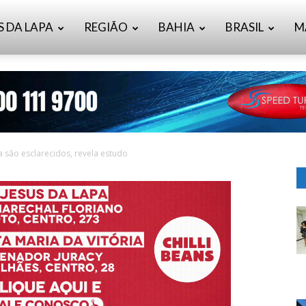
S DA LAPA
REGIÃO
BAHIA
BRASIL
M
 são esclarecidos, revela estudo