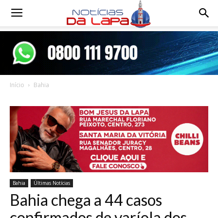
Notícias
da
Início
Bahia
Lapa
Bahia
Últimas Notícias
Bahia chega a 44 casos
confirmados de varíola dos