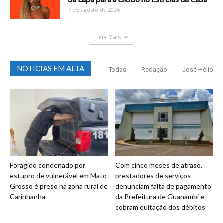
7 de agosto de 2026
Leia Mais
NOTICIAS EM ALTA
Todas
Redação
José Hélio
Foragido condenado por
Com cinco meses de atraso,
estupro de vulnerável em Mato
prestadores de serviços
Grosso é preso na zona rural de
denunciam falta de pagamento
Carinhanha
da Prefeitura de Guanambi e
cobram quitação dos débitos