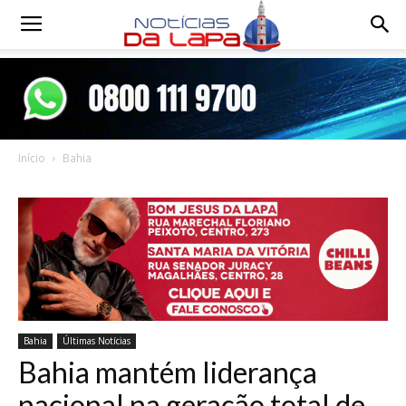
Notícias
da
Início
Bahia
Lapa
Bahia
Últimas Notícias
Bahia mantém liderança
nacional na geração total de