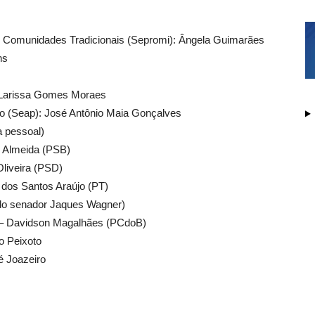
e Comunidades Tradicionais (Sepromi): Ângela Guimarães
ns
: Larissa Gomes Moraes
ão (Seap): José Antônio Maia Gonçalves
 pessoal)
 Almeida (PSB)
liveira (PSD)
 dos Santos Araújo (PT)
 do senador Jaques Wagner)
) – Davidson Magalhães (PCdoB)
o Peixoto
é Joazeiro