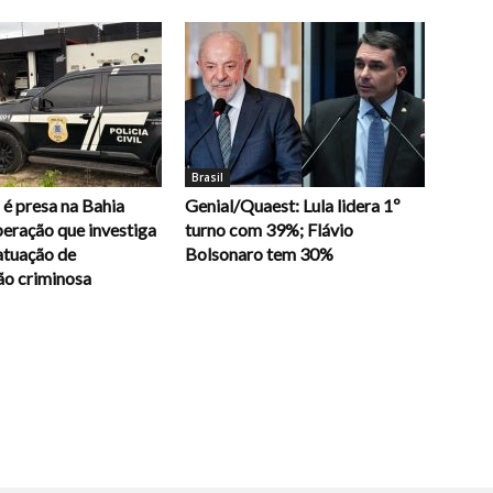
Brasil
é presa na Bahia
Genial/Quaest: Lula lidera 1º
eração que investiga
turno com 39%; Flávio
atuação de
Bolsonaro tem 30%
ão criminosa