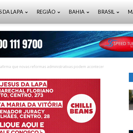
S DA LAPA
REGIÃO
BAHIA
BRASIL
M
 afirma que novas reformas administrativas podem acontecer