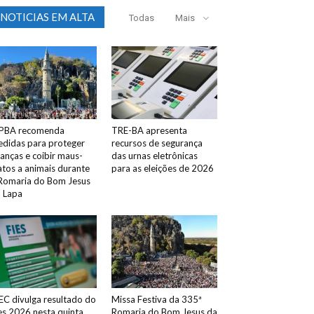
NOTICIAS EM ALTA
Todas
Mais
PBA recomenda
TRE-BA apresenta
didas para proteger
recursos de segurança
ianças e coibir maus-
das urnas eletrônicas
atos a animais durante
para as eleições de 2026
Romaria do Bom Jesus
 Lapa
C divulga resultado do
Missa Festiva da 335ª
es 2026 nesta quinta
Romaria do Bom Jesus da