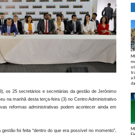
M
me
cr
tr
a 
da
), os 25 secretários e secretárias da gestão de Jerônimo
eu na manhã desta terça-feira (3) no Centro Administrativo
ovas reformas administrativas podem acontecer ainda em
ME
gestão foi feita “dentro do que era possível no momento”,
Fi