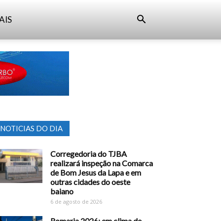
AIS
NOTICIAS DO DIA
Corregedoria do TJBA
realizará inspeção na Comarca
de Bom Jesus da Lapa e em
outras cidades do oeste
baiano
6 de agosto de 2026
Romaria 2026: em clima de