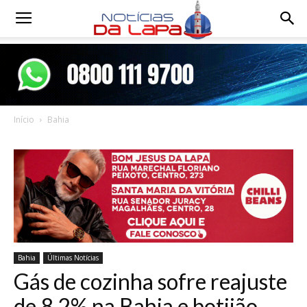
Notícias
da
Início
Bahia
Lapa
Bahia
Últimas Notícias
Gás de cozinha sofre reajuste
de 8,2% na Bahia e botijão