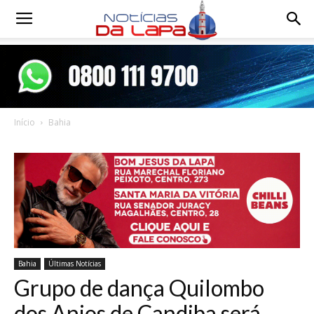
Notícias
da
Início
Bahia
Lapa
Bahia
Últimas Notícias
Grupo de dança Quilombo
dos Anjos de Candiba será