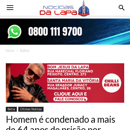
Notícias
da
Início
Bahia
Lapa
Bahia
Últimas Notícias
Homem é condenado a mais
de 64 anos de prisão por