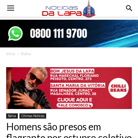
Notícias
da
Início
Bahia
Lapa
Bahia
Últimas Notícias
Homens são presos em
flagrante por estupro coletivo