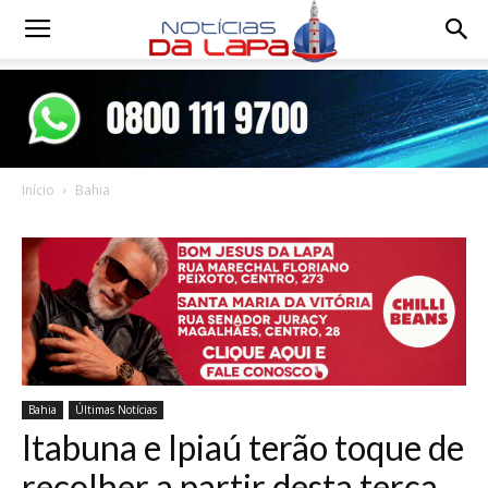
Notícias
da
Início
Bahia
Lapa
Bahia
Últimas Notícias
Itabuna e Ipiaú terão toque de
recolher a partir desta terça