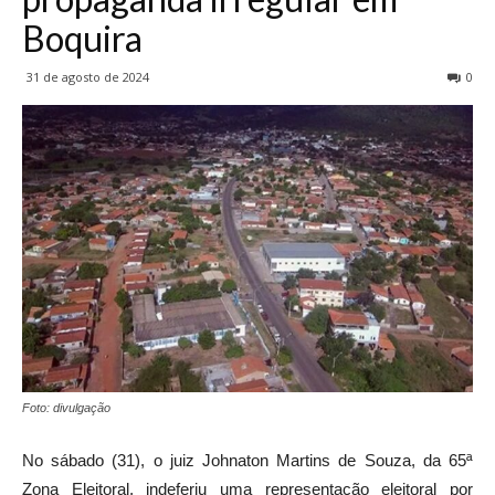
Boquira
31 de agosto de 2024
0
Foto: divulgação
No sábado (31), o juiz Johnaton Martins de Souza, da 65ª
Zona Eleitoral, indeferiu uma representação eleitoral por