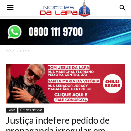
Notícias
da
Início
Bahia
Lapa
Bahia
Últimas Notícias
Justiça indefere pedido de
propaganda irregular em