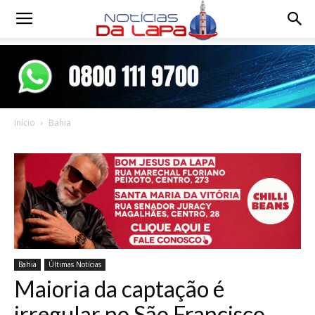
Notícias
da
Início
Bahia
Lapa
Bahia
Últimas Notícias
Maioria da captação é
irregular no São Francisco,