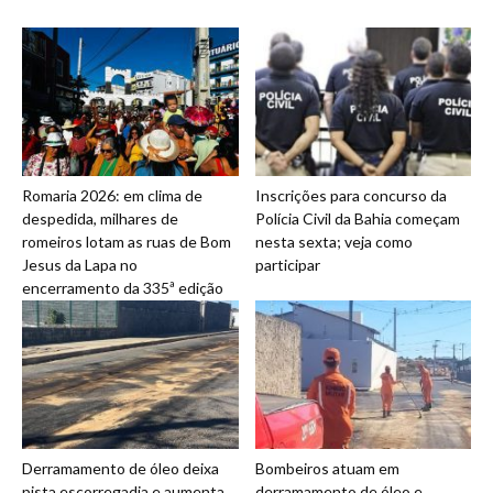
Romaria 2026: em clima de
Inscrições para concurso da
despedida, milhares de
Polícia Civil da Bahia começam
romeiros lotam as ruas de Bom
nesta sexta; veja como
Jesus da Lapa no
participar
encerramento da 335ª edição
Derramamento de óleo deixa
Bombeiros atuam em
pista escorregadia e aumenta
derramamento de óleo e