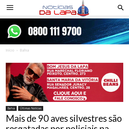
Notícias
da
Início
Bahia
Lapa
Bahia
Últimas Notícias
Mais de 90 aves silvestres são
resgatadas por policiais na