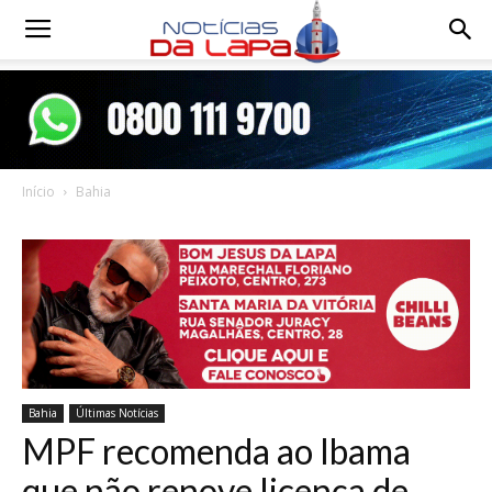
Notícias
da
Início
Bahia
Lapa
Bahia
Últimas Notícias
MPF recomenda ao Ibama
que não renove licença de