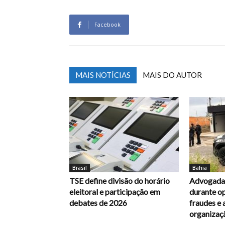
Facebook
MAIS NOTÍCIAS
MAIS DO AUTOR
Brasil
Bahia
TSE define divisão do horário
Advogada 
eleitoral e participação em
durante op
debates de 2026
fraudes e 
organizaç