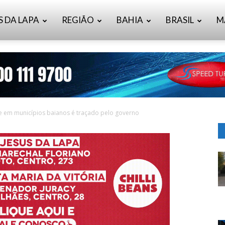
S DA LAPA
REGIÃO
BAHIA
BRASIL
M
 em municípios baianos é traçado pelo governo