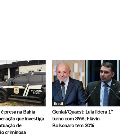
Brasil
é presa na Bahia
Genial/Quaest: Lula lidera 1º
eração que investiga
turno com 39%; Flávio
atuação de
Bolsonaro tem 30%
ão criminosa