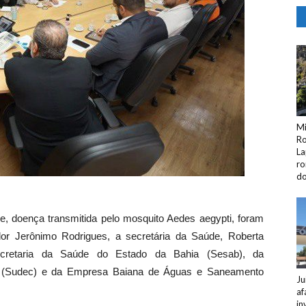
Mi
Ro
La
ro
do
, doença transmitida pelo mosquito Aedes aegypti, foram
or Jerônimo Rodrigues, a secretária da Saúde, Roberta
ecretaria da Saúde do Estado da Bahia (Sesab), da
il (Sudec) e da Empresa Baiana de Águas e Saneamento
Ju
af
in