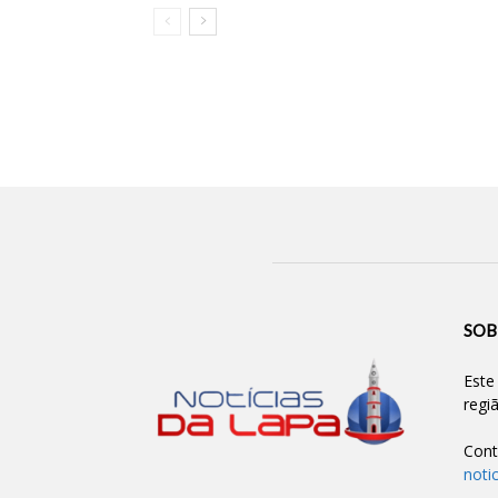
SOB
Este
regi
Cont
noti