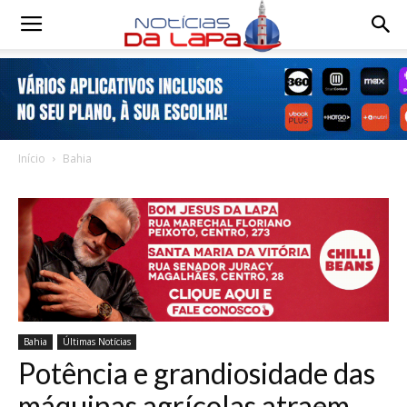
Notícias
da
Início
Bahia
Lapa
Bahia
Últimas Notícias
Potência e grandiosidade das
máquinas agrícolas atraem