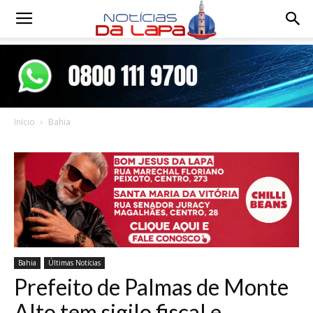
Notícias
da
Início
Bahia
Lapa
Bahia
Últimas Notícias
Prefeito de Palmas de Monte
Alto tem sigilo fiscal e