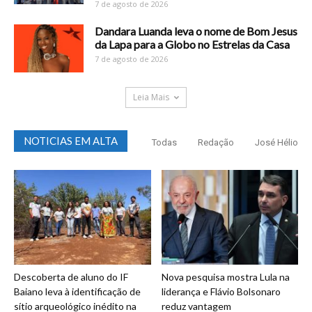
7 de agosto de 2026
Dandara Luanda leva o nome de Bom Jesus
da Lapa para a Globo no Estrelas da Casa
7 de agosto de 2026
Leia Mais
NOTICIAS EM ALTA
Todas
Redação
José Hélio
Descoberta de aluno do IF
Nova pesquisa mostra Lula na
Baiano leva à identificação de
liderança e Flávio Bolsonaro
sítio arqueológico inédito na
reduz vantagem