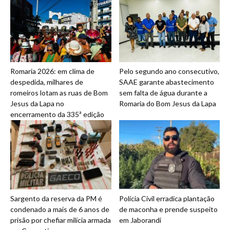
Romaria 2026: em clima de
Pelo segundo ano consecutivo,
despedida, milhares de
SAAE garante abastecimento
romeiros lotam as ruas de Bom
sem falta de água durante a
Jesus da Lapa no
Romaria do Bom Jesus da Lapa
encerramento da 335ª edição
Sargento da reserva da PM é
Polícia Civil erradica plantação
condenado a mais de 6 anos de
de maconha e prende suspeito
prisão por chefiar milícia armada
em Jaborandi