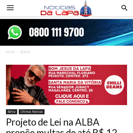
Notícias
da
Início
Bahia
Lapa
Bahia
Últimas Notícias
Projeto de Lei na ALBA
propõe multas de até R$ 12