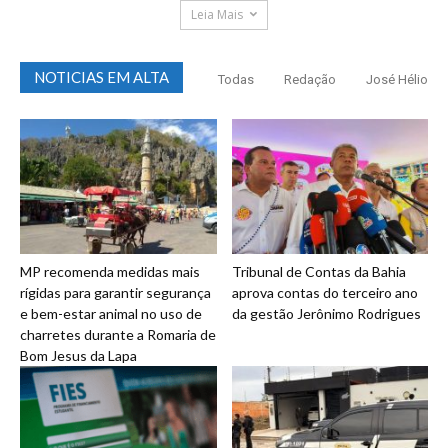
Leia Mais
NOTICIAS EM ALTA
Todas
Redação
José Hélio
MP recomenda medidas mais
Tribunal de Contas da Bahia
rígidas para garantir segurança
aprova contas do terceiro ano
e bem-estar animal no uso de
da gestão Jerônimo Rodrigues
charretes durante a Romaria de
Bom Jesus da Lapa