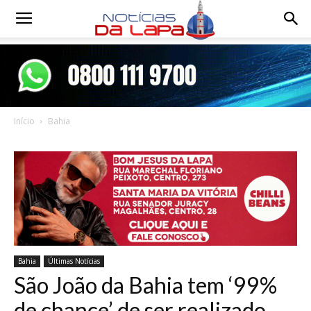
Notícias
da
Início
Bahia
Lapa
Bahia
Últimas Notícias
São João da Bahia tem ‘99%
de chance’ de ser realizado,