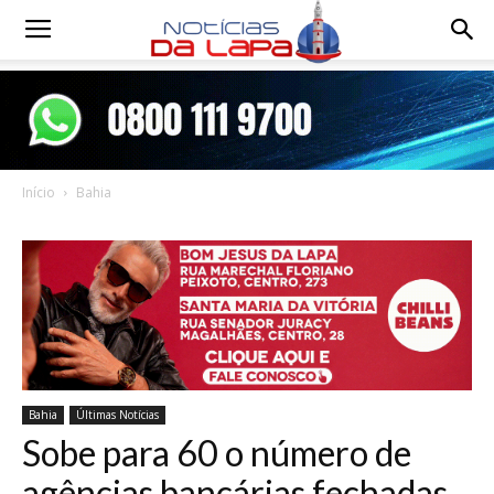
Notícias
da
Início
Bahia
Lapa
Bahia
Últimas Notícias
Sobe para 60 o número de
agências bancárias fechadas