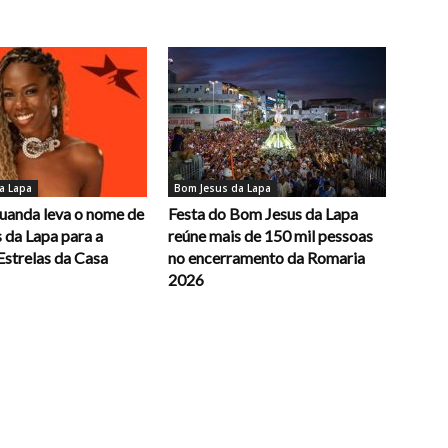
a Lapa
Bom Jesus da Lapa
uanda leva o nome de
Festa do Bom Jesus da Lapa
 da Lapa para a
reúne mais de 150 mil pessoas
Estrelas da Casa
no encerramento da Romaria
2026