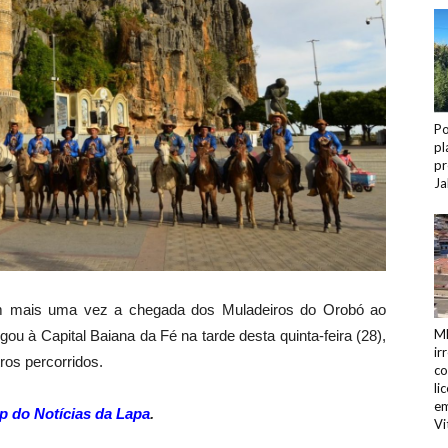
Po
pl
pr
Ja
ram mais uma vez a chegada dos Muladeiros do Orobó ao
MP
u à Capital Baiana da Fé na tarde desta quinta-feira (28),
ir
ros percorridos.
co
li
em
p do Notícias da Lapa
.
Vi