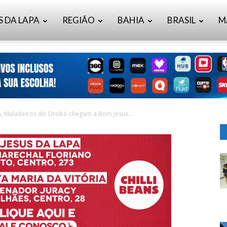
S DA LAPA
REGIÃO
BAHIA
BRASIL
M
m, Muladeiros do Orobó chegam a Bom Jesus...