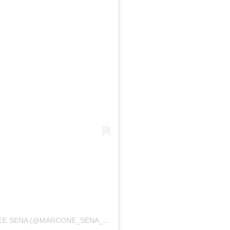
UM POST COMPARTILHADO POR MARCONEE SENA (@MARCONE_SENA_VICE_PREFEITO)