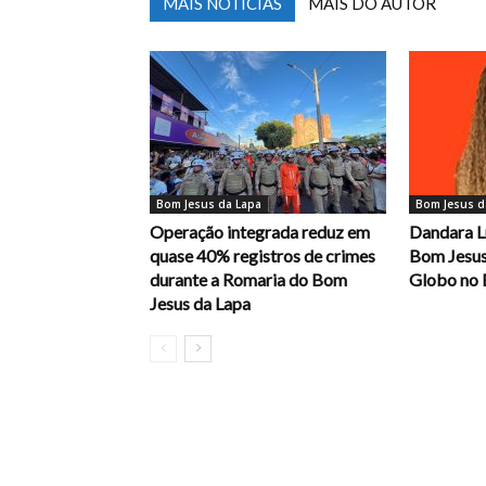
MAIS NOTÍCIAS
MAIS DO AUTOR
Bom Jesus da Lapa
Bom Jesus d
Operação integrada reduz em
Dandara L
quase 40% registros de crimes
Bom Jesus
durante a Romaria do Bom
Globo no 
Jesus da Lapa