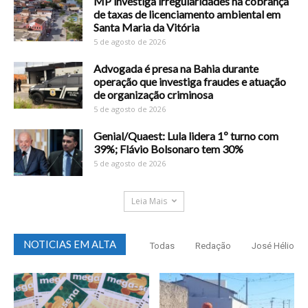
MP investiga irregularidades na cobrança
de taxas de licenciamento ambiental em
Santa Maria da Vitória
5 de agosto de 2026
Advogada é presa na Bahia durante
operação que investiga fraudes e atuação
de organização criminosa
5 de agosto de 2026
Genial/Quaest: Lula lidera 1º turno com
39%; Flávio Bolsonaro tem 30%
5 de agosto de 2026
Leia Mais
NOTICIAS EM ALTA
Todas
Redação
José Hélio