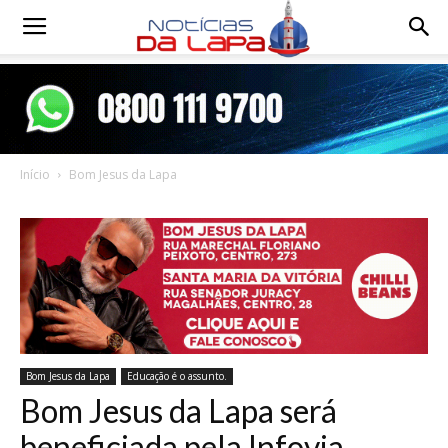
Notícias
da
Início
Bom Jesus da Lapa
Lapa
Bom Jesus da Lapa
Educação é o assunto.
Bom Jesus da Lapa será
beneficiada pela Infovia