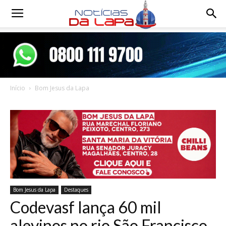
Notícias
da
Início
Bom Jesus da Lapa
Lapa
Bom Jesus da Lapa
Destaques
Codevasf lança 60 mil
alevinos no rio São Francisco