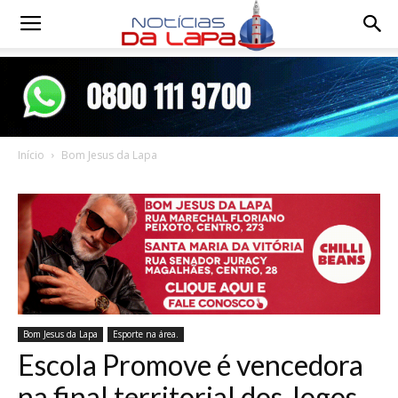
Notícias
da
Início
Bom Jesus da Lapa
Lapa
Bom Jesus da Lapa
Esporte na área.
Escola Promove é vencedora
na final territorial dos Jogos