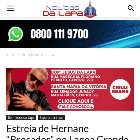
Notícias
da
Início
Bom Jesus da Lapa
Lapa
Bom Jesus da Lapa
Esporte na área.
Estreia de Hernane
“Brocador” no Lagoa Grande