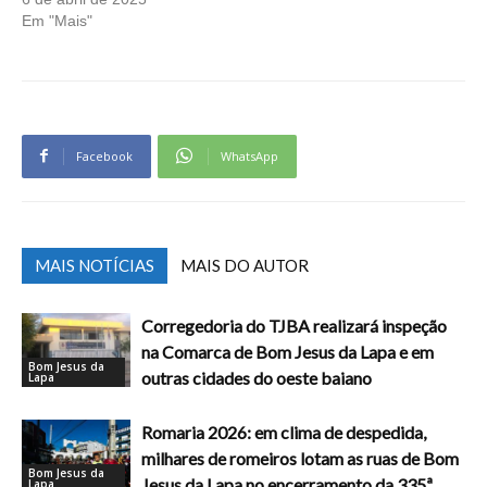
Em "Mais"
Facebook
WhatsApp
MAIS NOTÍCIAS
MAIS DO AUTOR
Corregedoria do TJBA realizará inspeção
na Comarca de Bom Jesus da Lapa e em
Bom Jesus da
outras cidades do oeste baiano
Lapa
Romaria 2026: em clima de despedida,
milhares de romeiros lotam as ruas de Bom
Bom Jesus da
Jesus da Lapa no encerramento da 335ª
Lapa