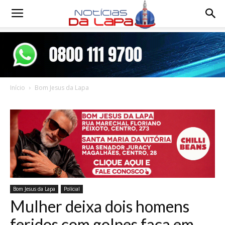
Notícias
da
Início
Bom Jesus da Lapa
Lapa
Bom Jesus da Lapa
Polícial
Mulher deixa dois homens
feridos com golpes faca em