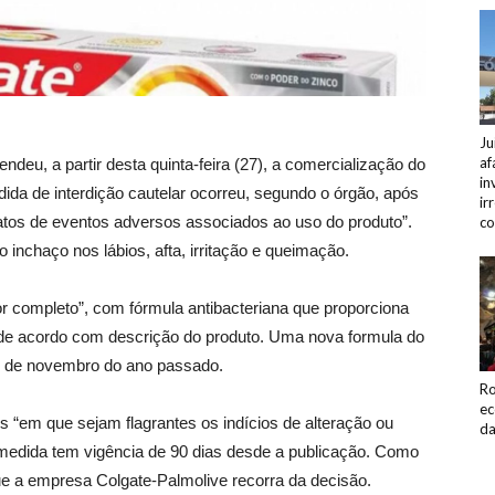
Ju
af
ndeu, a partir desta quinta-feira (27), a comercialização do
in
dida de interdição cautelar ocorreu, segundo o órgão, após
ir
latos de eventos adversos associados ao uso do produto”.
co
inchaço nos lábios, afta, irritação e queimação.
r completo”, com fórmula antibacteriana que proporciona
, de acordo com descrição do produto. Uma nova formula do
nal de novembro do ano passado.
Ro
ec
 “em que sejam flagrantes os indícios de alteração ou
da
a medida tem vigência de 90 dias desde a publicação. Como
ue a empresa Colgate-Palmolive recorra da decisão.