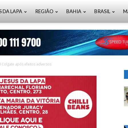
S DA LAPA
REGIÃO
BAHIA
BRASIL
M
 Colgate após efeitos adversos