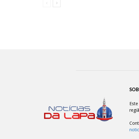
SOB
Este
regi
Cont
noti