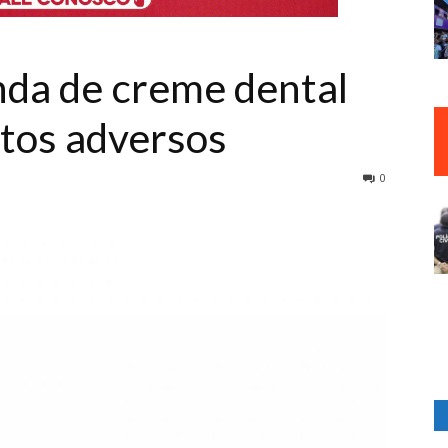
nda de creme dental
itos adversos
0