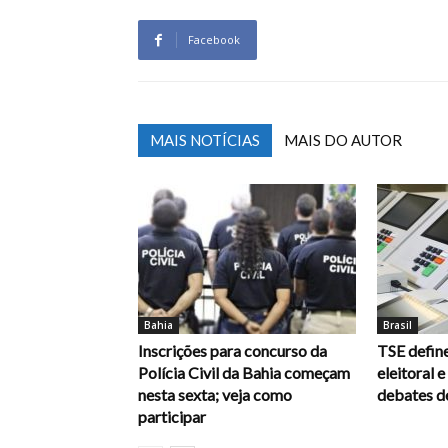
Facebook
MAIS NOTÍCIAS
MAIS DO AUTOR
Bahia
Brasil
Inscrições para concurso da
TSE define
Polícia Civil da Bahia começam
eleitoral 
nesta sexta; veja como
debates d
participar