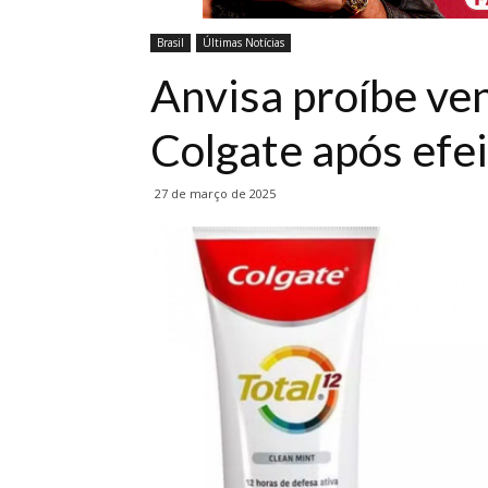
Brasil
Últimas Notícias
Anvisa proíbe ve
Colgate após efe
27 de março de 2025