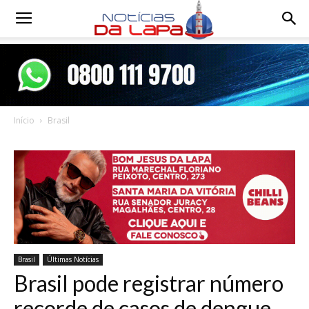
Notícias
da
Início
Brasil
Lapa
Brasil
Últimas Notícias
Brasil pode registrar número
recorde de casos de dengue