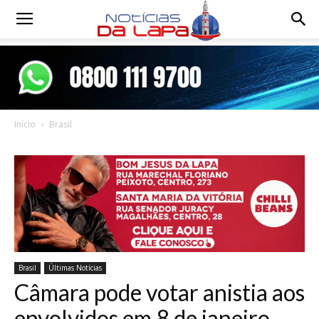
Notícias
da
Início
Brasil
Lapa
Brasil
Últimas Notícias
Câmara pode votar anistia aos
envolvidos em 8 de janeiro