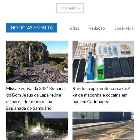
Leia Mais
NOTICIAS EM ALTA
Todas
Redação
José Hélio
Missa Festiva da 335ª Romaria
Rondesp apreende cerca de 4
do Bom Jesus da Lapa reúne
kg de maconha e cocaína em
milhares de romeiros na
bar, em Carinhanha
Esplanada do Santuário